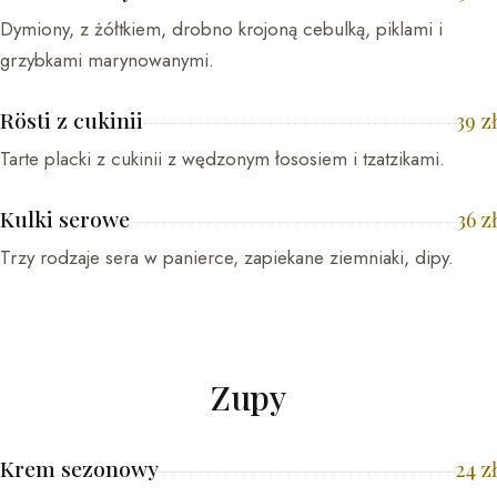
Dymiony, z żółtkiem, drobno krojoną cebulką, piklami i
grzybkami marynowanymi.
Rösti z cukinii
39
zł
Tarte placki z cukinii z wędzonym łososiem i tzatzikami.
Kulki serowe
36
zł
Trzy rodzaje sera w panierce, zapiekane ziemniaki, dipy.
Zupy
Krem sezonowy
24
zł