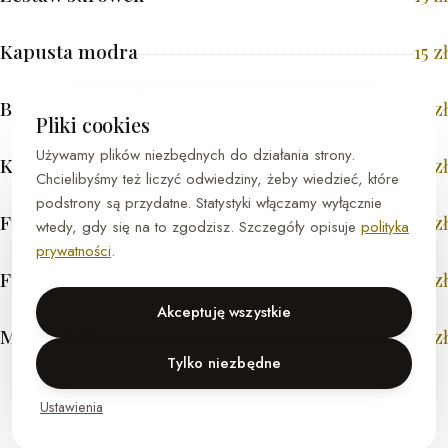
Kapusta modra
15
zł
Buraczki
15
zł
Pliki cookies
Używamy plików niezbędnych do działania strony.
Kluski śląskie
15
zł
Chcielibyśmy też liczyć odwiedziny, żeby wiedzieć, które
podstrony są przydatne. Statystyki włączamy wyłącznie
Frytki stekowe
15
zł
wtedy, gdy się na to zgodzisz. Szczegóły opisuje
polityka
prywatności
.
Frytki z batatów
15
zł
Akceptuję wszystkie
Mini-Rösti
15
zł
Tylko niezbędne
Ustawienia