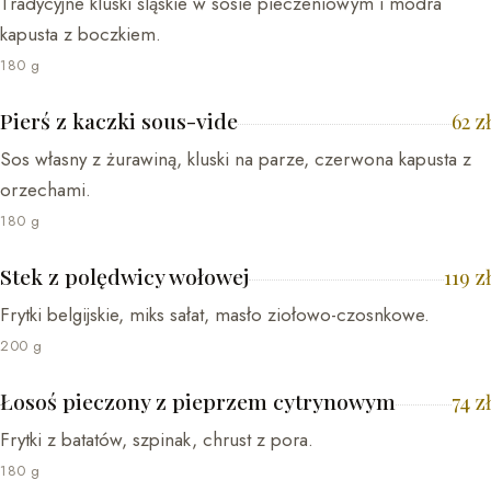
Tradycyjne kluski śląskie w sosie pieczeniowym i modra
kapusta z boczkiem.
180 g
Pierś z kaczki sous-vide
62
zł
Sos własny z żurawiną, kluski na parze, czerwona kapusta z
orzechami.
180 g
Stek z polędwicy wołowej
119
zł
Frytki belgijskie, miks sałat, masło ziołowo-czosnkowe.
200 g
Łosoś pieczony z pieprzem cytrynowym
74
zł
Frytki z batatów, szpinak, chrust z pora.
180 g