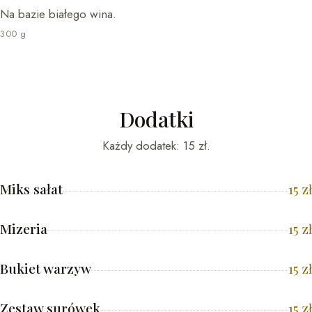
Na bazie białego wina.
300 g
Dodatki
Każdy dodatek: 15 zł.
Miks sałat
15
zł
Mizeria
15
zł
Bukiet warzyw
15
zł
Zestaw surówek
15
zł