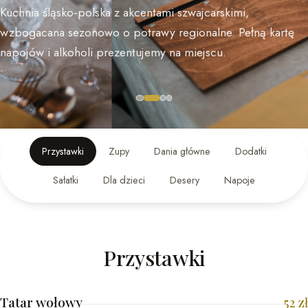
Kuchnia śląsko-polska z akcentami szwajcarskimi,
wzbogacana sezonowo o potrawy regionalne. Pełną kartę
napojów i alkoholi prezentujemy na miejscu.
Przystawki
Zupy
Dania główne
Dodatki
Sałatki
Dla dzieci
Desery
Napoje
Przystawki
Tatar wołowy
52
zł