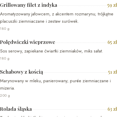
Grillowany filet z indyka
59
zł
Aromatyzowany jałowcem, z akcentem rozmarynu; trójkątne
placuszki ziemniaczane i zestaw surówek.
180 g
Polędwiczki wieprzowe
65
zł
Sos serowy, zapiekane ćwiartki ziemniaków, miks sałat.
180 g
Schabowy z kością
51
zł
Marynowany w mleku, panierowany; purée ziemniaczane i
mizeria.
200 g
Rolada śląska
63
zł