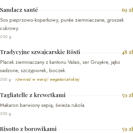
Sandacz sauté
69
zł
Sos pieprzowo-koperkowy, purée ziemniaczane, groszek
cukrowy.
200 g
Tradycyjne szwajcarskie Rösti
48
zł
Placek ziemniaczany z kantonu Valais, ser Gruyère, jajko
sadzone, szczypiorek, boczek.
również w wersji wegetariańskiej
300 g
·
Tagliatelle z krewetkami
59
zł
Makaron barwiony sepią, świeża rukola.
300 g
Risotto z borowikami
59
zł